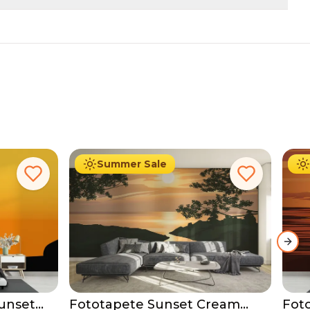
19.90
€
Ab
34.90
€
Ab
Summer Sale
Next
unset
Fototapete Sunset Cream
Fot