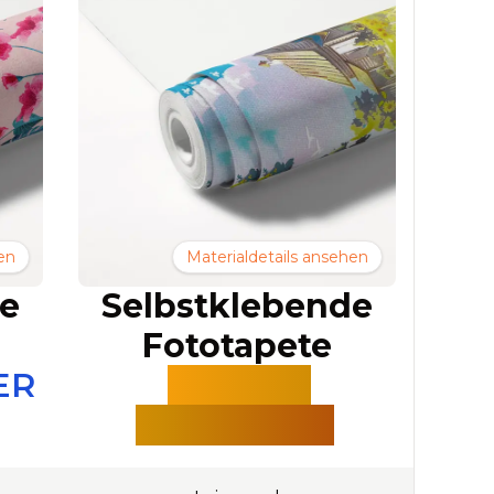
en
Materialdetails ansehen
de
Selbstklebende
Fototapete
ER
DELUXE
LEINWAND