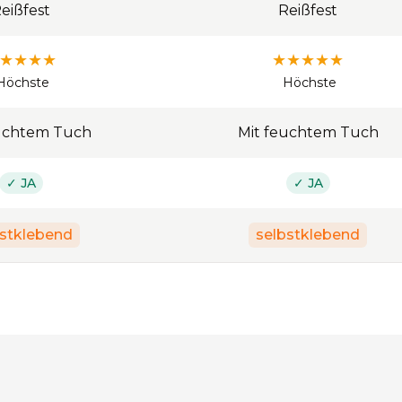
eißfest
Reißfest
★
★
★
★
★
★
★
★
★
Höchste
Höchste
uchtem Tuch
Mit feuchtem Tuch
✓ JA
✓ JA
bstklebend
selbstklebend