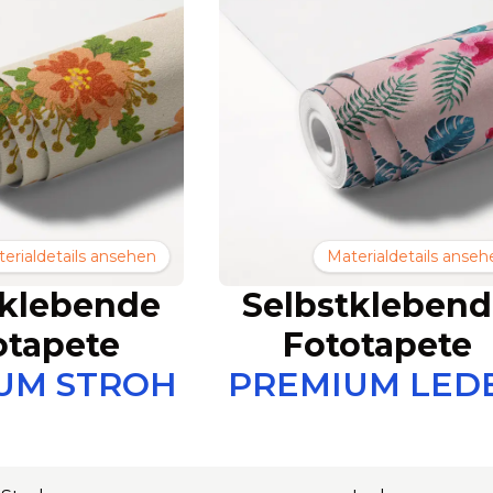
erialdetails ansehen
Materialdetails anseh
tklebende
Selbstkleben
otapete
Fototapete
UM STROH
PREMIUM LED