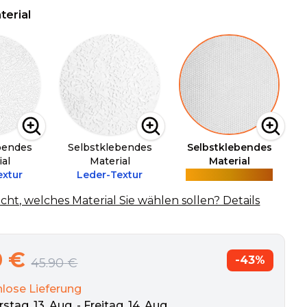
erial
bendes
Selbstklebendes
Selbstklebendes
ial
Material
Material
extur
Leder-Textur
Leinwand-Textur
icht, welches Material Sie wählen sollen? Details
0
€
-
43
%
45.90
€
lose Lieferung
tag, 13. Aug. - Freitag, 14. Aug.