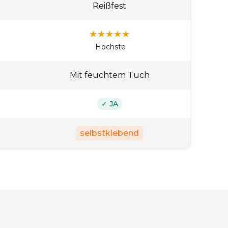
Reißfest
★
★
★
★
★
Höchste
Mit feuchtem Tuch
✓ JA
selbstklebend