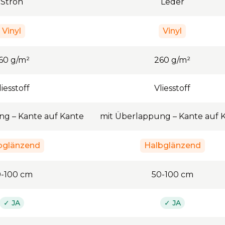
Stroh
Leder
Vinyl
Vinyl
60
g/m²
260
g/m²
liesstoff
Vliesstoff
ng – Kante auf Kante
mit Überlappung – Kante auf 
bglänzend
Halbglänzend
0
-
100
cm
50
-
100
cm
✓ JA
✓ JA