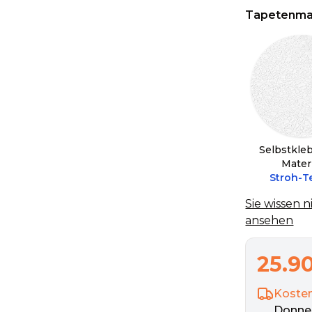
Tapetenmat
Selbstkle
Mater
Stroh-T
Sie wissen n
ansehen
25.9
Kosten
Donners