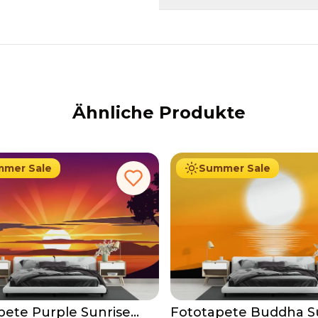
Ähnliche Produkte
19.90
€
19.90
€
.90
€
Ab
34.90
€
mer Sale
Summer Sale
pete Purple Sunrise
Fototapete Buddha S