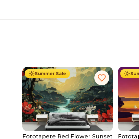
19.90
€
Ab
34.90
€
Ab
34
Summer Sale
Sum
Fototapete Red Flower Sunset
Fotota