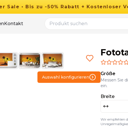
er
Sale
•
Bis zu
-
50
%
Rabatt
+ Kostenloser V
en
Kontakt
Fotot
Größe
Auswahl konfigurieren
Messen Sie d
ein.
Breite
Wir empfehlen d
Unregelmäßigkei