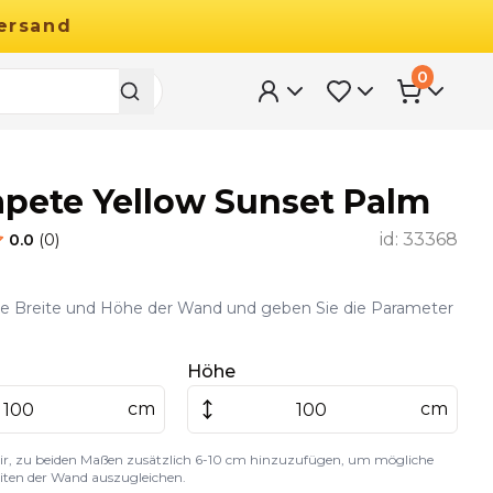
ersand
0
apete Yellow Sunset Palm
id:
33368
0.0
(
0
)
ie Breite und Höhe der Wand und geben Sie die Parameter
Höhe
cm
cm
ir, zu beiden Maßen zusätzlich 6-10 cm hinzuzufügen, um mögliche
ten der Wand auszugleichen.