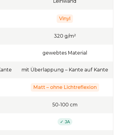
Leinwand
Vinyl
320
g/m²
gewebtes Material
Kante
mit Überlappung – Kante auf Kante
Matt – ohne Lichtreflexion
50
-
100
cm
✓ JA