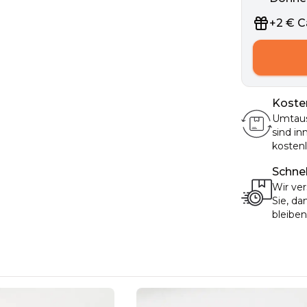
+
2
€
C
Koste
Umtau
sind in
kosten
Schnel
Wir ver
Sie, da
bleiben